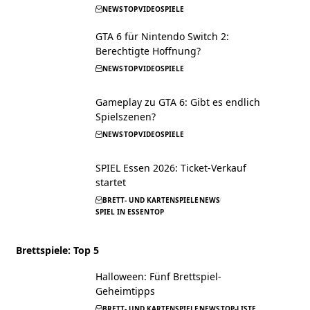
NEWS
TOP
VIDEOSPIELE
GTA 6 für Nintendo Switch 2:
Berechtigte Hoffnung?
NEWS
TOP
VIDEOSPIELE
Gameplay zu GTA 6: Gibt es endlich
Spielszenen?
NEWS
TOP
VIDEOSPIELE
SPIEL Essen 2026: Ticket-Verkauf
startet
BRETT- UND KARTENSPIELE
NEWS
SPIEL IN ESSEN
TOP
Brettspiele: Top 5
Halloween: Fünf Brettspiel-
Geheimtipps
BRETT- UND KARTENSPIELE
NEWS
TOP-LISTE