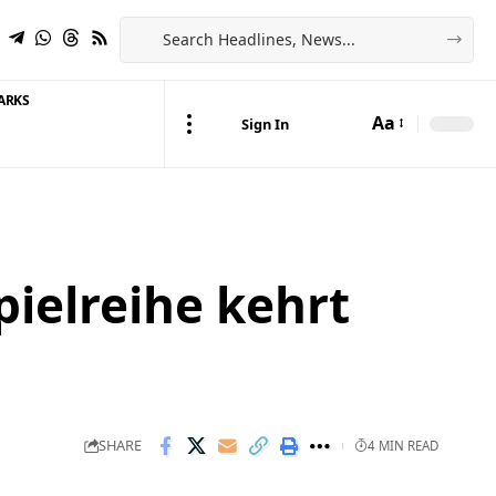
ARKS
Aa
Sign In
Font
Resizer
pielreihe kehrt
SHARE
4 MIN READ