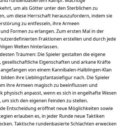
el und rundenbasiertem Kampf. Mächtige
kehrt, um als Götter unter den Sterblichen zu
en, um diese Herrschaft herauszufordern, indem sie
rstörung zu entfesseln, ihre Armeen
 und Formen zu erlangen. Zum ersten Mal in der
nutzerdefinierten Fraktionen erstellen und durch jede
hligen Welten hinterlassen.
esten Träumen: Die Spieler gestalten die eigene
gesellschaftliche Eigenschaften und arkane Kräfte
n, angefangen von einem Kannibalen-Halblingen-Klan
bilden ihre Lieblingsfantasiefigur nach. Die Spieler
m ihre Armeen magisch zu beeinflussen und
lk physisch anpasst, wenn es sich in engelhafte Wesen
um sich den eigenen Feinden zu stellen.
: Jede Entscheidung eröffnet neue Möglichkeiten sowie
rategien erlauben es, in jeder Runde neue Taktiken
ecken. Taktische rundenbasierte Schlachten erwecken