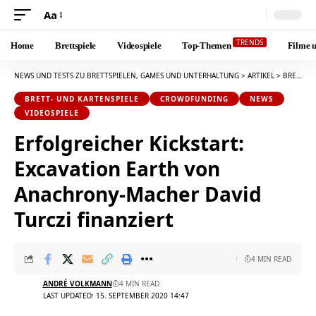
Aa
Font
Resizer
TRENDS
Home
Brettspiele
Videospiele
Top-Themen
Filme u
NEWS UND TESTS ZU BRETTSPIELEN, GAMES UND UNTERHALTUNG
>
ARTIKEL
>
BRETT- UND KARTENSPIELE
BRETT- UND KARTENSPIELE
CROWDFUNDING
NEWS
VIDEOSPIELE
Erfolgreicher Kickstart:
Excavation Earth von
Anachrony-Macher David
Turczi finanziert
4 MIN READ
ANDRÉ VOLKMANN
4 MIN READ
LAST UPDATED: 15. SEPTEMBER 2020 14:47