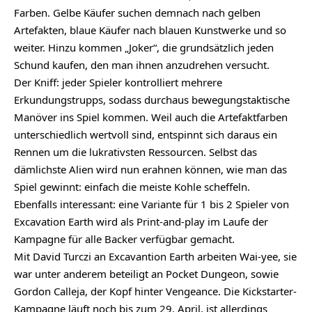
Farben. Gelbe Käufer suchen demnach nach gelben
Artefakten, blaue Käufer nach blauen Kunstwerke und so
weiter. Hinzu kommen „Joker“, die grundsätzlich jeden
Schund kaufen, den man ihnen anzudrehen versucht.
Der Kniff: jeder Spieler kontrolliert mehrere
Erkundungstrupps, sodass durchaus bewegungstaktische
Manöver ins Spiel kommen. Weil auch die Artefaktfarben
unterschiedlich wertvoll sind, entspinnt sich daraus ein
Rennen um die lukrativsten Ressourcen. Selbst das
dämlichste Alien wird nun erahnen können, wie man das
Spiel gewinnt: einfach die meiste Kohle scheffeln.
Ebenfalls interessant: eine Variante für 1 bis 2 Spieler von
Excavation Earth wird als Print-and-play im Laufe der
Kampagne für alle Backer verfügbar gemacht.
Mit David Turczi an Excavantion Earth arbeiten Wai-yee, sie
war unter anderem beteiligt an Pocket Dungeon, sowie
Gordon Calleja, der Kopf hinter Vengeance. Die
Kickstarter-
Kampagne läuft noch bis zum 29. April
, ist allerdings