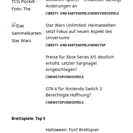
Änderungen an
BRETT- UND KARTENSPIELE
NEWS
VIDEOSPIELE
Star Wars Unlimited: Heimatwelten
setzt Fokus auf neuen Aspekt des
Universums
BRETT- UND KARTENSPIELE
NEWS
TOP
Preise für Xbox Series X/S deutlich
erhöht: Letzter Sargnagel
eingeschlagen?
NEWS
TOP
VIDEOSPIELE
GTA 6 für Nintendo Switch 2:
Berechtigte Hoffnung?
NEWS
TOP
VIDEOSPIELE
Brettspiele: Top 5
Halloween: Fünf Brettspiel-