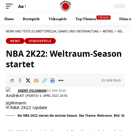
Aa
Font
Resizer
TRENDS
Home
Brettspiele
Videospiele
Top-Themen
Filme u
NEWS UND TESTS ZU BRETTSPIELEN, GAMES UND UNTERHALTUNG
>
ARTIKEL
>
VIDEOSPIELE
NEWS
VIDEOSPIELE
NBA 2K22: Weltraum-Season
startet
3 MIN READ
ANDRÉ VOLKMANN
3 MIN READ
LAST UPDATED: 6. APRIL 2022 20:56
Bei NBA 2K22 startet die sechste Season. Das Thema: Weltraum. Bild: 2k