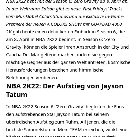
NBA 2K22 hebt mit der Season 6: Zero Gravity ab 8. April ab.
In der Weltraum-Saison gibt es neue ‚First Fridays‘-Tracks
vom Musiklabel Colors Studios und die exklusive In-Game-
Premiere der neuen A COLORS SHOW mit GUAPDAD 4000.
2K gab heute einen detaillierten Einblick in Season 6, die
am 8. April in NBA 2K22 beginnt. In Season 6: ‘Zero
Gravity’ können die Spieler ihren Anspruch in der City und
Cancha Del Mar geltend machen, indem sie gegen
mächtige Gegner aus der ganzen Welt antreten, kosmische
Herausforderungen bestehen und himmlische
Belohnungen verdienen.
NBA 2K22: Der Aufstieg von Jayson
Tatum
In NBA 2K22 Season 6: ‘Zero Gravity’ begleiten die Fans
den aufstrebenden Star Jayson Tatum bei seinem
überirdischen Aufstieg zum Ruhm. All jenen, die die
höchste Sammelstufe in Mein TEAM erreichen, winkt eine
höchst seltene ‚Dark Matter‘-Karte von Dirk Nowitzki.