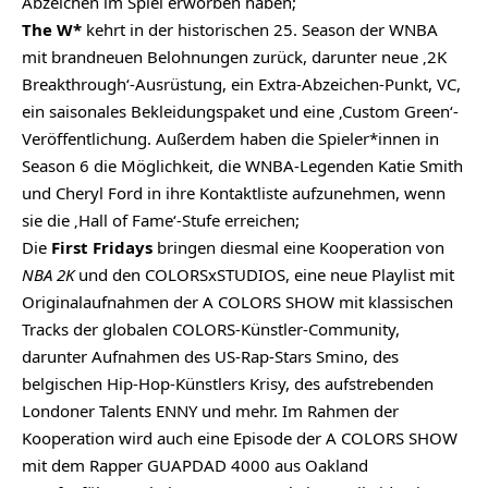
Abzeichen im Spiel erworben haben;
The W*
kehrt in der historischen 25. Season der WNBA
mit brandneuen Belohnungen zurück, darunter neue ‚2K
Breakthrough‘-Ausrüstung, ein Extra-Abzeichen-Punkt, VC,
ein saisonales Bekleidungspaket und eine ‚Custom Green‘-
Veröffentlichung. Außerdem haben die Spieler*innen in
Season 6 die Möglichkeit, die WNBA-Legenden Katie Smith
und Cheryl Ford in ihre Kontaktliste aufzunehmen, wenn
sie die ‚Hall of Fame‘-Stufe erreichen;
Die
First Fridays
bringen diesmal eine Kooperation von
NBA 2K
und den COLORSxSTUDIOS, eine neue Playlist mit
Originalaufnahmen der A COLORS SHOW mit klassischen
Tracks der globalen COLORS-Künstler-Community,
darunter Aufnahmen des US-Rap-Stars Smino, des
belgischen Hip-Hop-Künstlers Krisy, des aufstrebenden
Londoner Talents ENNY und mehr. Im Rahmen der
Kooperation wird auch eine Episode der A COLORS SHOW
mit dem Rapper GUAPDAD 4000 aus Oakland