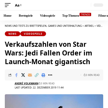
Aa
Font
Resizer
TRENDS
Home
Brettspiele
Videospiele
Top-Themen
Filme u
NEWS UND TESTS ZU BRETTSPIELEN, GAMES UND UNTERHALTUNG
>
ARTIKEL
>
VIDEOSPIELE
NEWS
VIDEOSPIELE
Verkaufszahlen von Star
Wars: Jedi Fallen Order im
Launch-Monat gigantisch
3 MIN READ
ANDRÉ VOLKMANN
3 MIN READ
LAST UPDATED: 22. DEZEMBER 2019 11:44