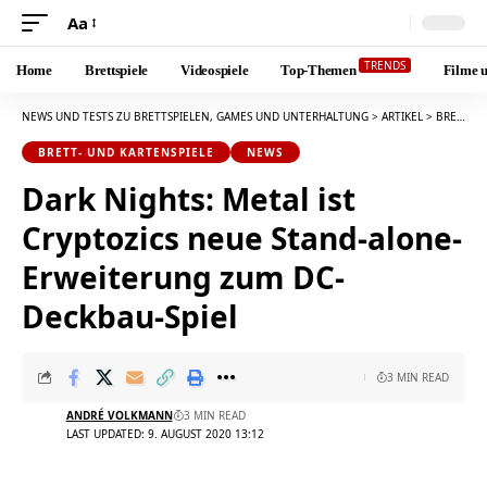
Aa
Font
Resizer
TRENDS
Home
Brettspiele
Videospiele
Top-Themen
Filme u
NEWS UND TESTS ZU BRETTSPIELEN, GAMES UND UNTERHALTUNG
>
ARTIKEL
>
BRETT- UND KARTENSPIELE
BRETT- UND KARTENSPIELE
NEWS
Dark Nights: Metal ist
Cryptozics neue Stand-alone-
Erweiterung zum DC-
Deckbau-Spiel
3 MIN READ
ANDRÉ VOLKMANN
3 MIN READ
LAST UPDATED: 9. AUGUST 2020 13:12