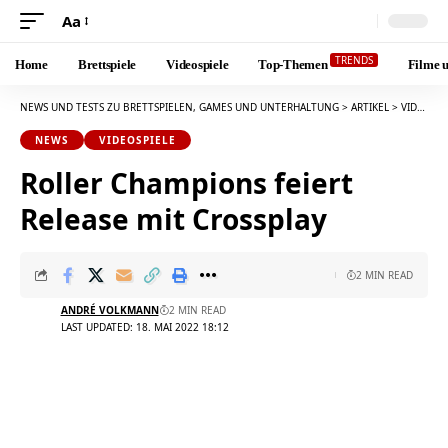
Aa
Font
Resizer
TRENDS
Home
Brettspiele
Videospiele
Top-Themen
Filme u
NEWS UND TESTS ZU BRETTSPIELEN, GAMES UND UNTERHALTUNG
>
ARTIKEL
>
VIDEOSPIELE
NEWS
VIDEOSPIELE
Roller Champions feiert
Release mit Crossplay
2 MIN READ
ANDRÉ VOLKMANN
2 MIN READ
LAST UPDATED: 18. MAI 2022 18:12